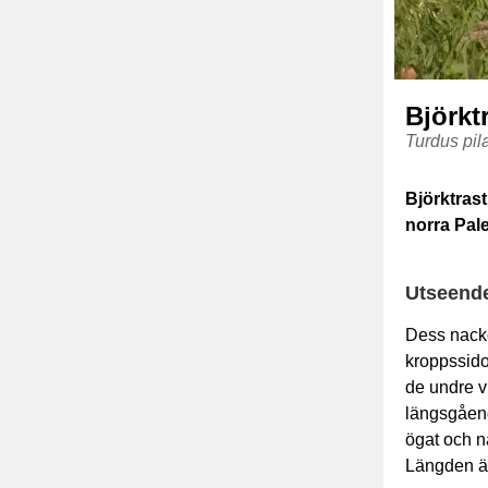
Björkt
Turdus pila
Björktrast
norra Pale
Utseend
Dess nack
kroppssido
de undre v
längsgåend
ögat och 
Längden ä