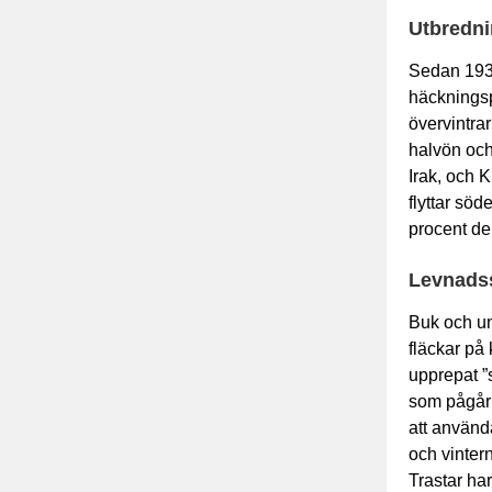
Utbredn
Sedan 1937
häckningsp
övervintrar
halvön och
Irak, och 
flyttar söd
procent de
Levnads
Buk och un
fläckar på
upprepat ”
som pågår i
att använda
och vintern
Trastar ha