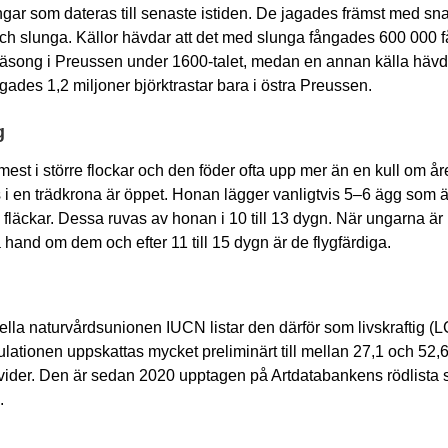
ngar som dateras till senaste istiden. De jagades främst med sna
och slunga. Källor hävdar att det med slunga fångades 600 000 f
äsong i Preussen under 1600-talet, medan en annan källa hävda
gades 1,2 miljoner björktrastar bara i östra Preussen.
g
mest i större flockar och den föder ofta upp mer än en kull om år
i en trädkrona är öppet. Honan lägger vanligtvis 5–6 ägg som ä
fläckar. Dessa ruvas av honan i 10 till 13 dygn. När ungarna är 
 hand om dem och efter 11 till 15 dygn är de flygfärdiga.
nella naturvårdsunionen IUCN listar den därför som livskraftig (L
lationen uppskattas mycket preliminärt till mellan 27,1 och 52,6
vider. Den är sedan 2020 upptagen på Artdatabankens rödlista
.