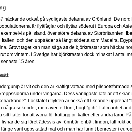
ing
 häckar de också på sydligaste delarna av Grönland. De nordl
opulationerna är flyttfåglar och flyttar söderut i Europa och Asi
 exempelvis på Island, över större delarna av Storbritannien, Ib
 Italien, och den uppträder så långt söderut som Madeira, Egypte
Kina. Grovt taget kan man säga att de björktrastar som häckar n
erut om vintern. I Sverige har björktrasten dock minskat i antal 
 senaste 15 åren.
sätt
dergump är vit och den är kraftigt vattrad med pilspetsformade 
 kroppssidorna under vingarna. Dess vanligaste läte är ett skräni
schäckande”. Locklätet i flykten är också ett liknande upprepat ”
 några sekunder, men även ett tunt, högt ”giih”. I allmänhet är 
 sitt tjatter för att varna för kattugglor, katter eller andra faror. P
 livnär de sig företrädesvis av rönnbär, enbär, lingon, fallfrukt och
r länge varit uppskattad mat och man har funnit benrester i euro