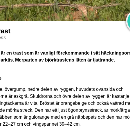
Bj
rast
ris
 är en trast som är vanligt förekommande i sitt häckningso
arktis. Merparten av björktrastens läten är tjattrande.
e
e, övergump, nedre delen av ryggen, huvudets ovansida och
rna är askgrå. Skuldrorna och övre delen av ryggen är kastanj
ingtäckarna är vita. Bröstet är orangebeige och också vattrad m
e mörka streck. Den har ett ljust ögonbrynsstreck, är mörkfärg
näbben som är gulorange med en grå näbbspets och den har mö
r 22–27 cm och vingspannet 39–42 cm.