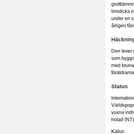
grottlämni
limsticka 
under en s
årligen fån
Häcknin
Den lever 
som byggs 
med bruna 
föräldrarna
Status
Internatio
Världspopu
vuxna indi
hotad (NT)
Källor: