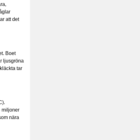
ra,
åglar
r att det
et. Boet
r ljusgröna
kläckta tar
C).
 miljoner
 som nära