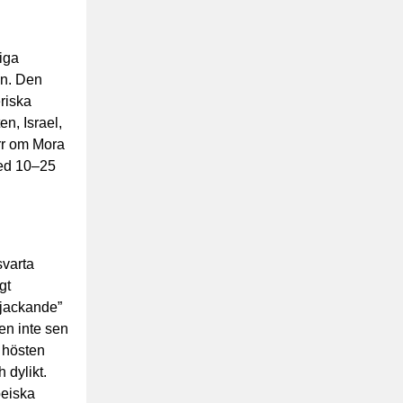
iga
en. Den
eriska
n, Israel,
orr om Mora
med 10–25
svarta
gt
tjackande”
den inte sen
å hösten
 dylikt.
peiska