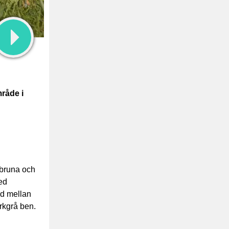
örktrast
läte
mråde i
ebruna och
ed
ad mellan
rkgrå ben.