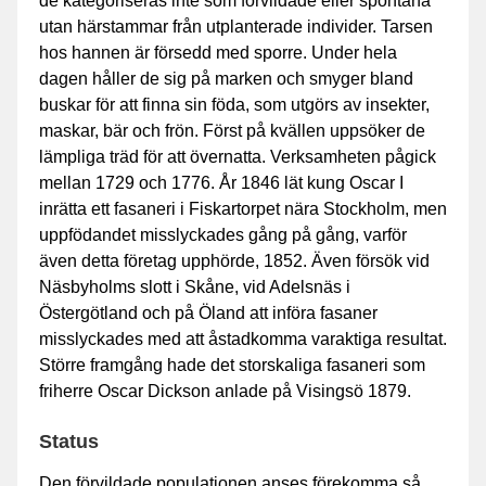
de kategoriseras inte som förvildade eller spontana
utan härstammar från utplanterade individer. Tarsen
hos hannen är försedd med sporre. Under hela
dagen håller de sig på marken och smyger bland
buskar för att finna sin föda, som utgörs av insekter,
maskar, bär och frön. Först på kvällen uppsöker de
lämpliga träd för att övernatta. Verksamheten pågick
mellan 1729 och 1776. År 1846 lät kung Oscar I
inrätta ett fasaneri i Fiskartorpet nära Stockholm, men
uppfödandet misslyckades gång på gång, varför
även detta företag upphörde, 1852. Även försök vid
Näsbyholms slott i Skåne, vid Adelsnäs i
Östergötland och på Öland att införa fasaner
misslyckades med att åstadkomma varaktiga resultat.
Större framgång hade det storskaliga fasaneri som
friherre Oscar Dickson anlade på Visingsö 1879.
Status
Den förvildade populationen anses förekomma så