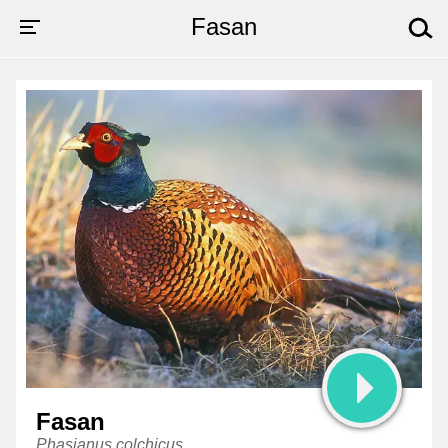
Fasan
Fasan
läte
Fasan
Phasianus colchicus