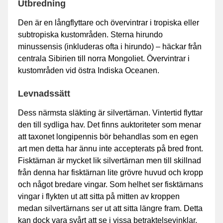
Utbredning
Den är en långflyttare och övervintrar i tropiska eller
subtropiska kustområden. Sterna hirundo
minussensis (inkluderas ofta i hirundo) – häckar från
centrala Sibirien till norra Mongoliet. Övervintrar i
kustområden vid östra Indiska Oceanen.
Levnadssätt
Dess närmsta släkting är silvertärnan. Vintertid flyttar
den till sydliga hav. Det finns auktoriteter som menar
att taxonet longipennis bör behandlas som en egen
art men detta har ännu inte accepterats på bred front.
Fisktärnan är mycket lik silvertärnan men till skillnad
från denna har fisktärnan lite grövre huvud och kropp
och något bredare vingar. Som helhet ser fisktärnans
vingar i flykten ut att sitta på mitten av kroppen
medan silvertärnans ser ut att sitta längre fram. Detta
kan dock vara svårt att se i vissa betraktelsevinklar.