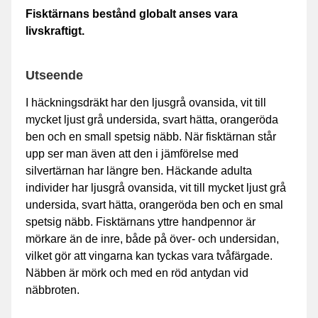
Fisktärnans bestånd globalt anses vara
livskraftigt.
Utseende
I häckningsdräkt har den ljusgrå ovansida, vit till
mycket ljust grå undersida, svart hätta, orangeröda
ben och en small spetsig näbb. När fisktärnan står
upp ser man även att den i jämförelse med
silvertärnan har längre ben. Häckande adulta
individer har ljusgrå ovansida, vit till mycket ljust grå
undersida, svart hätta, orangeröda ben och en smal
spetsig näbb. Fisktärnans yttre handpennor är
mörkare än de inre, både på över- och undersidan,
vilket gör att vingarna kan tyckas vara tvåfärgade.
Näbben är mörk och med en röd antydan vid
näbbroten.