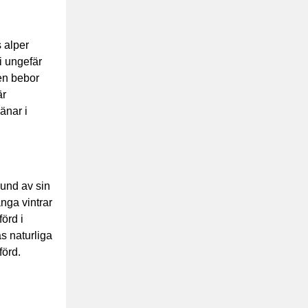
s alper
i ungefär
en bebor
är
änar i
rund av sin
nga vintrar
örd i
s naturliga
förd.