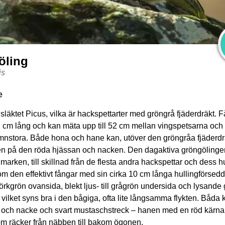
G
öling
is
e
 släktet Picus, vilka är hackspettarter med gröngrå fjäderdräkt. 
32 cm lång och kan mäta upp till 52 cm mellan vingspetsarna och 
mnstora. Både hona och hane kan, utöver den gröngråa fjäderdr
n på den röda hjässan och nacken. Den dagaktiva gröngölinge
 marken, till skillnad från de flesta andra hackspettar och dess 
om den effektivt fångar med sin cirka 10 cm långa hullingförsed
rkgrön ovansida, blekt ljus- till grågrön undersida och lysande
vilket syns bra i den bågiga, ofta lite långsamma flykten. Båda
 och nacke och svart mustaschstreck – hanen med en röd kärna 
om räcker från näbben till bakom ögonen.