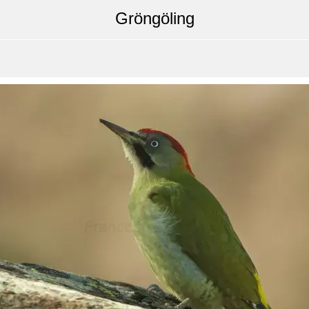
Gröngöling