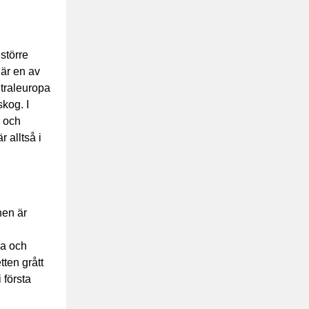
större
är en av
ntraleuropa
skog. I
r och
 alltså i
nen är
ga och
tten grått
 första