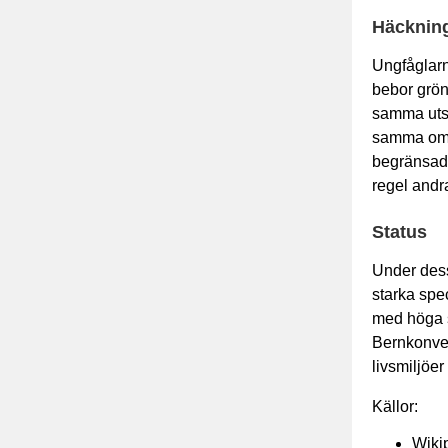
Häcknin
Ungfåglarn
bebor grön
samma utst
samma omr
begränsad 
regel andr
Status
Under dess
starka spe
med höga s
Bernkonven
livsmiljöer
Källor:
Wikip