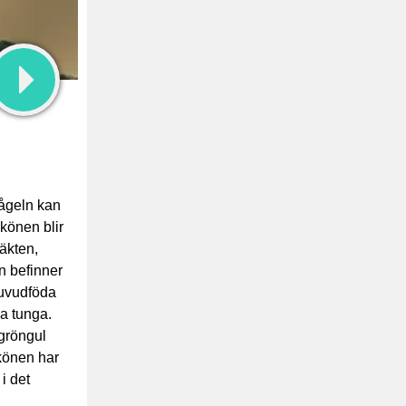
röngöling
läte
Fågeln kan
könen blir
äkten,
n befinner
huvudföda
da tunga.
 gröngul
 könen har
i det