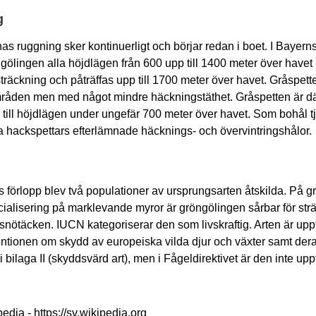
g
as ruggning sker kontinuerligt och börjar redan i boet. I Bayern
gölingen alla höjdlägen från 600 upp till 1400 meter över havet 
räckning och påträffas upp till 1700 meter över havet. Gråspett
åden men med något mindre häckningstäthet. Gråspetten är d
till höjdlägen under ungefär 700 meter över havet. Som bohål tj
a hackspettars efterlämnade häcknings- och övervintringshålor.
 förlopp blev två populationer av ursprungsarten åtskilda. På g
cialisering på marklevande myror är gröngölingen sårbar för strä
nötäcken. IUCN kategoriserar den som livskraftig. Arten är uppf
tionen om skydd av europeiska vilda djur och växter samt dera
 i bilaga II (skyddsvärd art), men i Fågeldirektivet är den inte upp
edia - https://sv.wikipedia.org