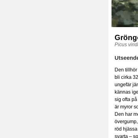
Gröng
Picus virid
Utseend
Den tillhör
bli cirka 
ungefär jä
kännas ige
sig ofta på
är myror s
Den har mö
övergump, 
röd hjässa
svarta – s