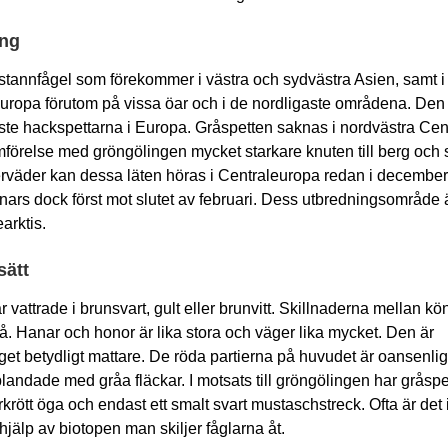
ing
stannfågel som förekommer i västra och sydvästra Asien, samt i 
uropa förutom på vissa öar och i de nordligaste områdena. Den 
ste hackspettarna i Europa. Gråspetten saknas i nordvästra Ce
ämförelse med gröngölingen mycket starkare knuten till berg och 
erväder kan dessa läten höras i Centraleuropa redan i decembe
nars dock först mot slutet av februari. Dess utbredningsområde är
arktis.
sätt
 vattrade i brunsvart, gult eller brunvitt. Skillnaderna mellan kö
. Hanar och honor är lika stora och väger lika mycket. Den är
t betydligt mattare. De röda partierna på huvudet är oansenli
landade med gråa fläckar. I motsats till gröngölingen har gråspe
rött öga och endast ett smalt svart mustaschstreck. Ofta är det i
jälp av biotopen man skiljer fåglarna åt.