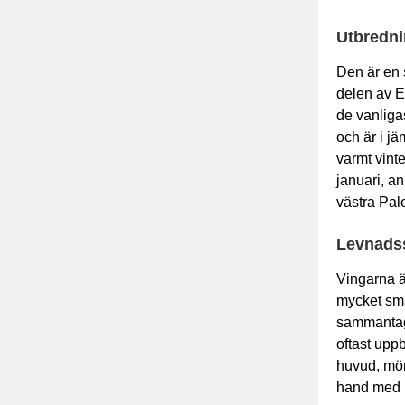
Utbredn
Den är en 
delen av E
de vanliga
och är i j
varmt vint
januari, an
västra Pale
Levnads
Vingarna är
mycket små
sammantage
oftast uppb
huvud, mörk
hand med h